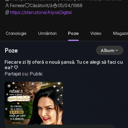
Femeie
Căsătorit/ă
05/04/1988
https://stan.store/AlyceDigital
Cronologie
Urmăritori
Poze
Video
Magazi
Poze
Album
Fiecare zi îți oferă o nouă șansă. Tu ce alegi să faci cu
ea? 🤍
Partajat cu: Public