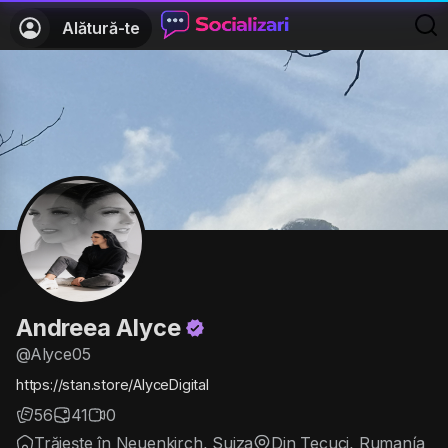
Alătură-te
Andreea Alyce
@Alyce05
https://stan.store/AlyceDigital
56
41
0
Trăiește în Neuenkirch, Suiza
Din Tecuci, Rumanía