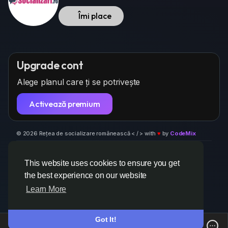
Îmi place
Upgrade cont
Alege planul care ți se potrivește
Activează premium
© 2026 Rețea de socializare românească < / > with
♥
by
CodeMix
Despre
Termeni
Confidențialitate
Retea Socializare
Contacteaza-ne
Centru suport
Director
This website uses cookies to ensure you get
the best experience on our website
Learn More
Got It!