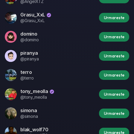
@AngelXTZ
Grasu_XxL
Urmareste
@Grasu_XxL
domino
Urmareste
@domino
piranya
Urmareste
@piranya
terro
Urmareste
@terro
tony_meolla
Urmareste
@tony_meolla
simona
Urmareste
@simona
blak_wolf70
Urmareste