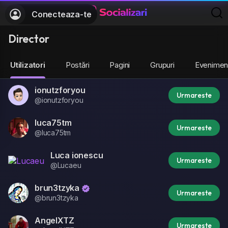
Conecteaza-te
Director
Utilizatori
Postări
Pagini
Grupuri
Evenimen
ionutzforyou
Urmareste
@ionutzforyou
luca75tm
Urmareste
@luca75tm
Luca ionescu
Urmareste
@Lucaeu
brun3tzyka
Urmareste
@brun3tzyka
AngelXTZ
Urmareste