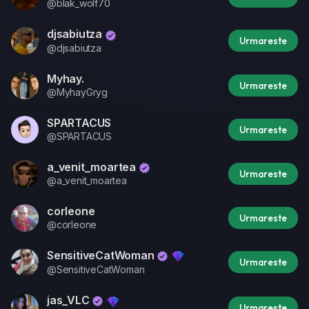
@blak_wolf70
djsabiutza
Urmareste
@djsabiutza
Myhay.
Urmareste
@MyhayGryg
SPARTACUS
Urmareste
@SPARTACUS
a_venit_moartea
Urmareste
@a_venit_moartea
corleone
Urmareste
@corleone
SensitiveCatWoman
Urmareste
@SensitiveCatWoman
jas_VLC
Urmareste