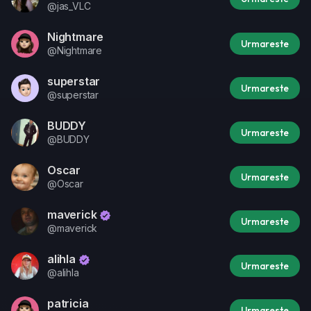
@jas_VLC
Nightmare
Urmareste
@Nightmare
superstar
Urmareste
@superstar
BUDDY
Urmareste
@BUDDY
Oscar
Urmareste
@Oscar
maverick
Urmareste
@maverick
alihla
Urmareste
@alihla
patricia
Urmareste