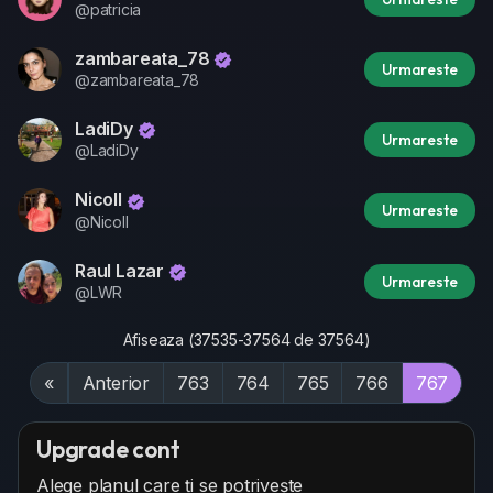
@patricia
zambareata_78
Urmareste
@zambareata_78
LadiDy
Urmareste
@LadiDy
Nicoll
Urmareste
@Nicoll
Raul Lazar
Urmareste
@LWR
Afiseaza (37535-37564 de 37564)
«
Anterior
763
764
765
766
767
Upgrade cont
Alege planul care ți se potrivește