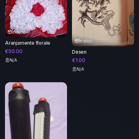
În stoc
În stoc
Aranjamente florale
€50.00
Desen
€1.00
N/A
N/A