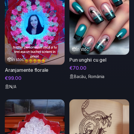
În stoc
În stoc
Pun unghii cu gel
€70.00
Aranjamente florale
Bacău, România
€99.00
N/A