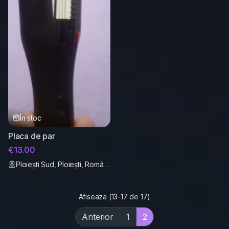
În stoc
Placa de par
€13.00
Ploiești Sud, Ploiești, România
Afiseaza (13-17 de 17)
Anterior
1
2