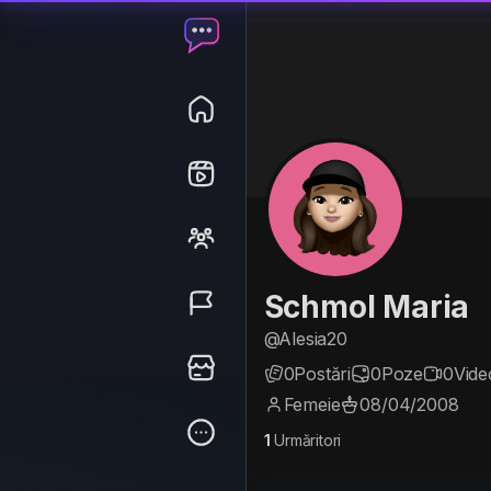
Schmol Maria
@Alesia20
0
Postări
0
Poze
0
Vide
Femeie
08/04/2008
1
Urmăritori