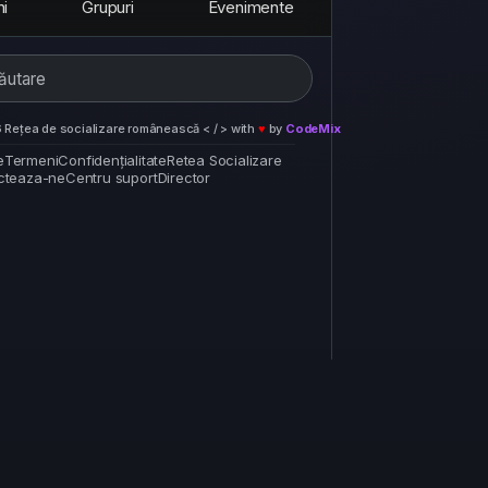
ni
Grupuri
Evenimente
Rețea de socializare românească < / > with
♥
by
CodeMix
e
Termeni
Confidențialitate
Retea Socializare
cteaza-ne
Centru suport
Director