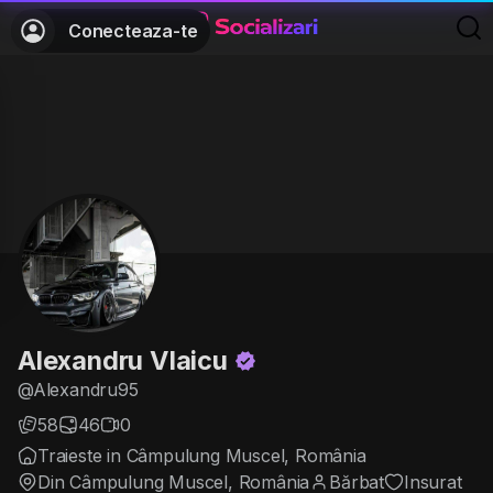
Conecteaza-te
Alexandru Vlaicu
@Alexandru95
58
46
0
Traieste in Câmpulung Muscel, România
Din Câmpulung Muscel, România
Bărbat
Insurat