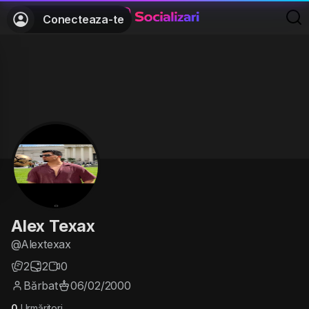
Conecteaza-te
Alex Texax
@Alextexax
2
2
0
Bărbat
06/02/2000
0
Urmăritori