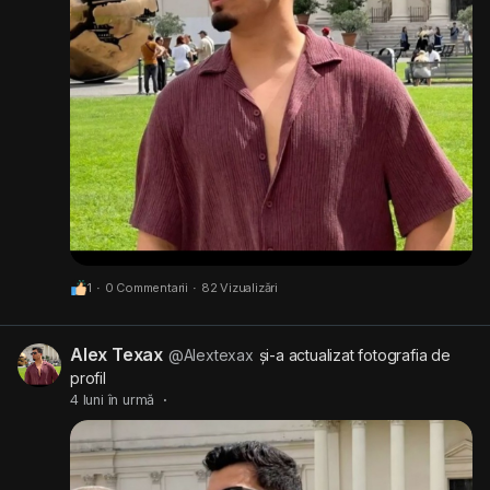
1
·
0 Commentarii
·
82 Vizualizări
Alex Texax
@Alextexax
și-a actualizat fotografia de
profil
4 luni în urmă
·