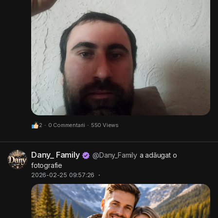
2
·
0 Commentarii
·
550 Views
Dany_ Family
@Dany_Family
a adăugat o
fotografie
2026-02-25 09:57:26
·