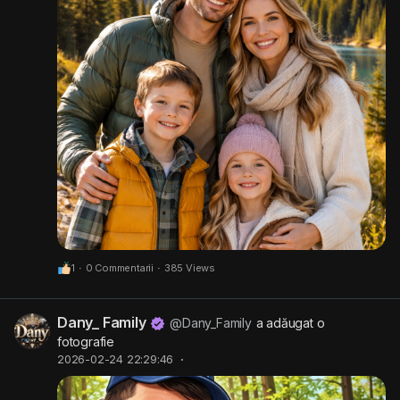
1
·
0 Commentarii
·
385 Views
Dany_ Family
@Dany_Family
a adăugat o
fotografie
2026-02-24 22:29:46
·