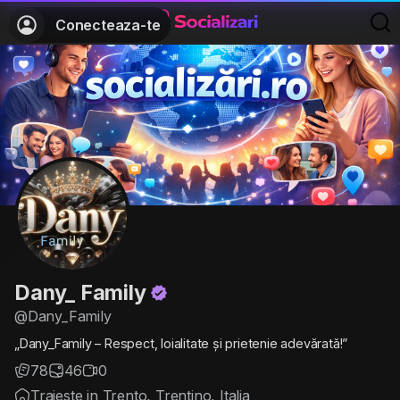
Conecteaza-te
Dany_ Family
@Dany_Family
„Dany_Family – Respect, loialitate și prietenie adevărată!”
78
46
0
Traieste in Trento, Trentino, Italia