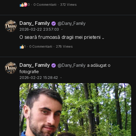
3
·
0 Commentarii
·
372 Views
Dany_ Family
@Dany_Family
2026-02-22 23:57:03
·
O seară frumoasă dragii mei prieteni ..
1
·
0 Commentarii
·
278 Views
Dany_ Family
@Dany_Family
a adăugat o
fotografie
2026-02-22 15:28:42
·