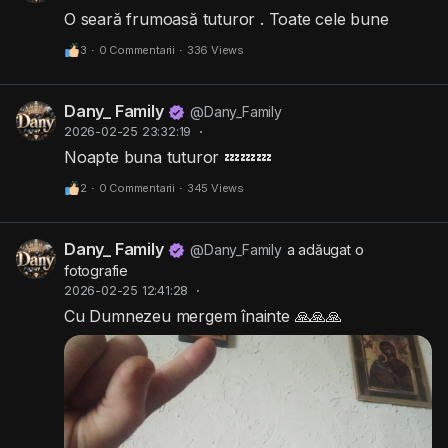
O seară frumoasă tuturor . Toate cele bune
3
·
0 Commentarii
·
336 Views
Dany_ Family
@Dany_Family
2026-02-25 23:32:19
·
Noapte buna tuturor 💤💤💤
2
·
0 Commentarii
·
345 Views
Dany_ Family
@Dany_Family
a adăugat o
fotografie
2026-02-25 12:41:28
·
Cu Dumnezeu mergem înainte 🙏🙏🙏