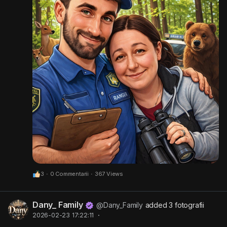
3
·
0 Commentarii
·
367 Views
Dany_ Family
@Dany_Family
added 3 fotografii
2026-02-23 17:22:11
·