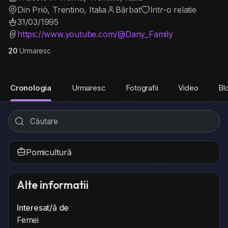
Din Priò, Trentino, Italia
Bărbat
Intr-o relatie
31/03/1995
https://www.youtube.com/@Dany_Family
20
Urmaresc
Cronologia
Urmaresc
Fotografii
Video
Bl
Pomicultură
Alte informatii
Interesat/ă de
Femei