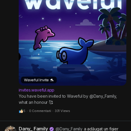
Waveful Invite 🐬
invites.waveful.app
You have been invited to Waveful by @Dany_Family,
what an honour 🥰
5
·
0 Commentarii
·
331 Views
Dany_ Family
@Dany_Family
a adăugat un fișier