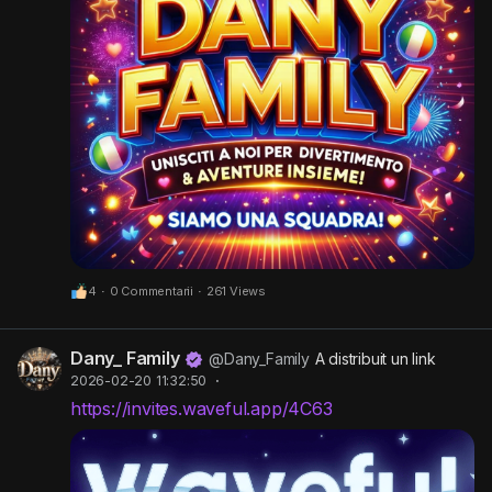
4
·
0 Commentarii
·
261 Views
Dany_ Family
@Dany_Family
A distribuit un link
2026-02-20 11:32:50
·
https://invites.waveful.app/4C63