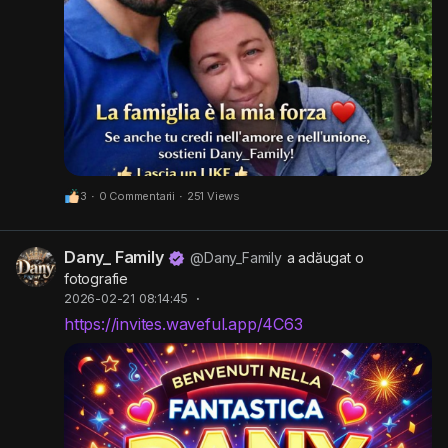
3
·
0 Commentarii
·
251 Views
Dany_ Family
@Dany_Family
a adăugat o
fotografie
2026-02-21 08:14:45
·
https://invites.waveful.app/4C63