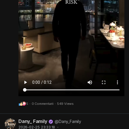
5
·
0 Commentarii
·
549 Views
Dany_ Family
@Dany_Family
2026-02-25 23:33:18
·