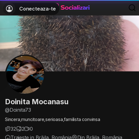
Conecteaza-te
Doinita Mocanasu
@Doinita73
Sincera,muncitoare,serioasa,familista convinsa
32
2
0
Traieste in Brăila, România
Din Brăila, România