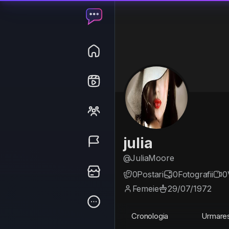
julia
@JuliaMoore
0
Postari
0
Fotografii
0
Femeie
29/07/1972
Cronologia
Urmare