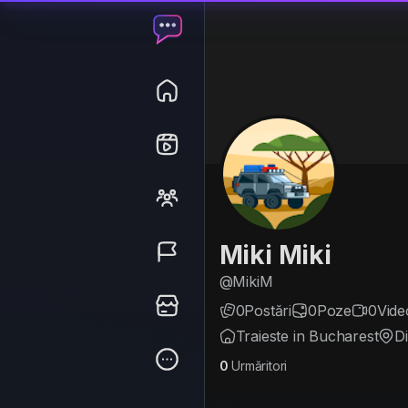
Miki Miki
@MikiM
0
Postări
0
Poze
0
Vide
Traieste in Bucharest
D
0
Urmăritori