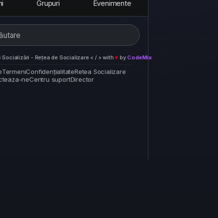
ni
Grupuri
Evenimente
Socializări - Rețea de Socializare < / > with
♥
by
CodeMix
e
Termeni
Confidențialitate
Retea Socializare
cteaza-ne
Centru suport
Director