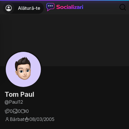
Alătură-te
Tom Paul
@Paul12
0
0
0
Bărbat
08/03/2005