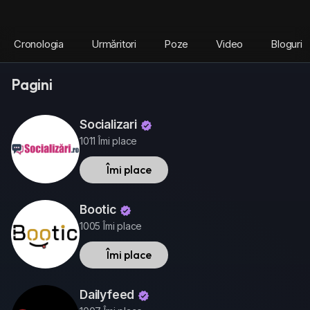
Cronologia
Urmăritori
Poze
Video
Bloguri
Pagini
Socializari
1011 Îmi place
Îmi place
Bootic
1005 Îmi place
Îmi place
Dailyfeed