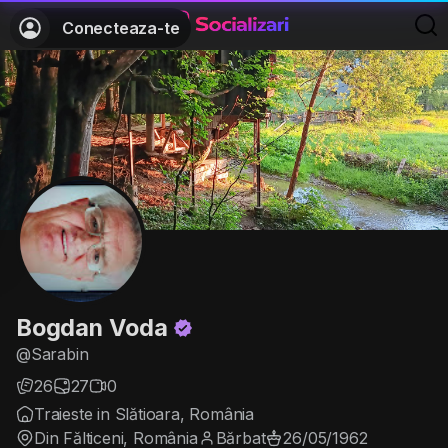
Conecteaza-te
Bogdan Voda
@Sarabin
26
27
0
Traieste in Slătioara, România
Din Fălticeni, România
Bărbat
26/05/1962