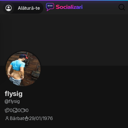
Alătură-te
flysig
@flysig
0
0
0
Bărbat
29/01/1976