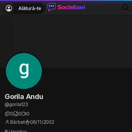
Alătură-te
Gorila Andu
@gorila123
0
0
0
Bărbat
08/11/2002
0
Urmăritori