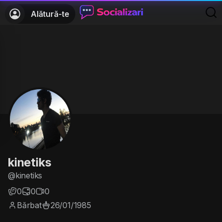
Alătură-te
kinetiks
@kinetiks
0
0
0
Bărbat
26/01/1985