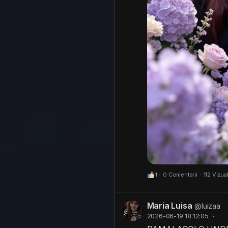
1
·
0 Comentarii
·
112 Vizual
Maria Luisa
@luizaa
2026-06-19 18:12:05
·