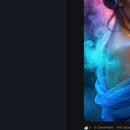
2
·
0 Comentarii
·
114 Vizua