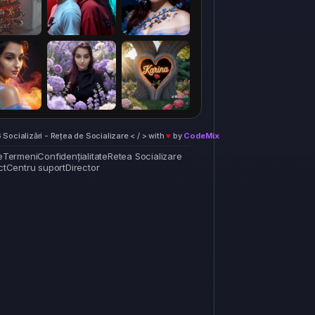
Socializări - Rețea de Socializare < / > with
♥
by
CodeMix
e
Termeni
Confidențialitate
Retea Socializare
ct
Centru suport
Director