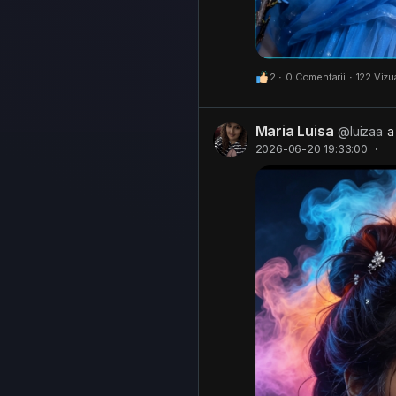
2
·
0 Comentarii
·
122 Vizua
Maria Luisa
@luizaa
a
2026-06-20 19:33:00
·