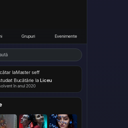
ni
Grupuri
Evenimente
cătar la
Master seff
studiat Bucătărie la
Liceu
olvent în anul 2020
e