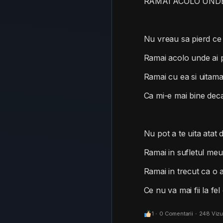
RAMAI ACOLO UND
Nu vreau sa pierd ce
Ramai acolo unde ai 
Ramai cu ea si uitam
Ca mi-e mai bine deca
Nu pot a te uita atat 
Ramai in sufletul meu
Ramai in trecut ca o 
Ce nu va mai fii la fel
1
·
0 Comentarii
·
248 Vizua