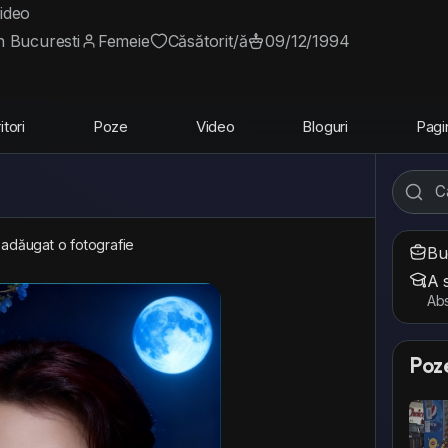
ideo
n Bucuresti
Femeie
Căsătorit/ă
09/12/1994
tori
Poze
Video
Bloguri
Pagi
 adăugat o fotografie
Bu
A 
Abs
Poz