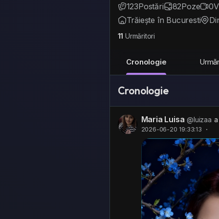
123
Postări
82
Poze
0
V
Trăiește în Bucuresti
Di
11
Urmăritori
Cronologie
Urmări
Cronologie
Maria Luisa
@luizaa
a
2026-06-20 19:33:13
·