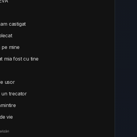
EVA
 am castigat
plecat
a pe mine
t mia fost cu tine
de usor
 un trecator
amintire
 de vie
lizări