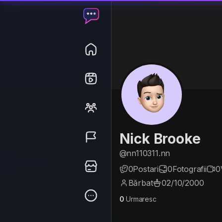
Nick Brooke
@nn110311.nn
0
Postari
0
Fotografii
0
Bărbat
02/10/2000
0
Urmaresc