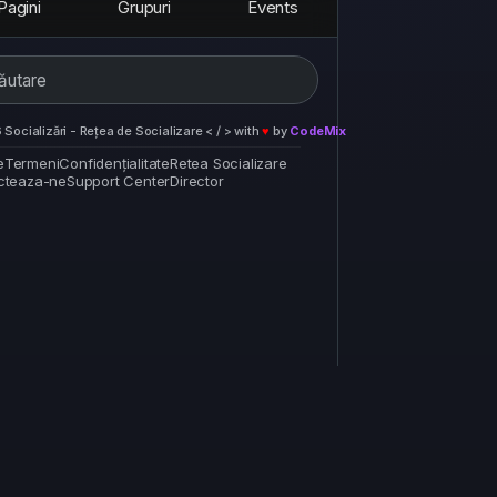
Pagini
Grupuri
Events
Socializări - Rețea de Socializare < / > with
♥
by
CodeMix
e
Termeni
Confidențialitate
Retea Socializare
cteaza-ne
Support Center
Director