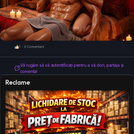
1
·
0 Comentarii
Vă rugăm să vă autentificați pentru a vă dori, partaja și
comenta!
Reclame