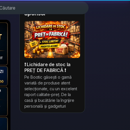
Sponsor
❗ Lichidare de stoc la
PREȚ DE FABRICĂ ❗
Pe Bootic găsești o gamă
variată de produse atent
selecționate, cu un excelent
raport calitate-preț. De la
casă și bucătărie la îngrijire
personală și gadgeturi