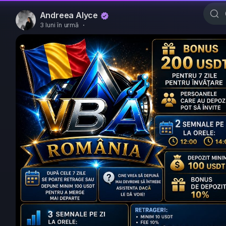
Andreea Alyce
3 luni în urmă
·