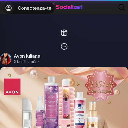
Conecteaza-te
Avon Iuliana
2 luni în urmă
·