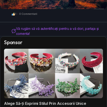
1
·
0 Commentarii
Vă rugăm să vă autentificați pentru a vă dori, partaja și
comenta!
Sponsor
Alege Să-ți Exprimi Stilul Prin Accesorii Unice