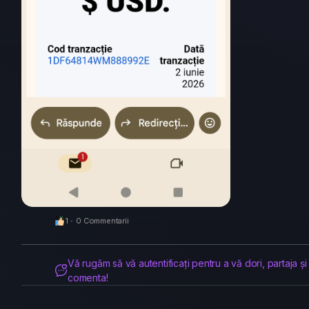
1
·
0 Commentarii
Vă rugăm să vă autentificați pentru a vă dori, partaja și
comenta!