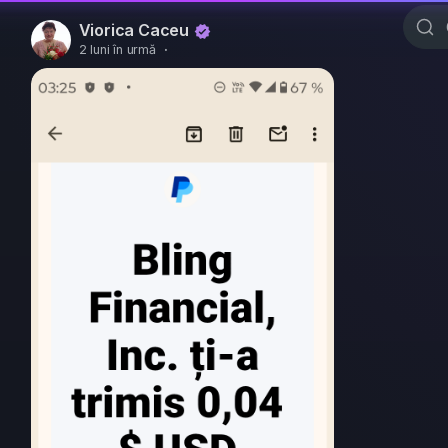
Viorica Caceu
2 luni în urmă
·