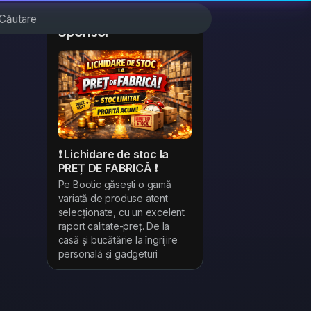
Sponsor
❗ Lichidare de stoc la
PREȚ DE FABRICĂ ❗
Pe Bootic găsești o gamă
variată de produse atent
selecționate, cu un excelent
raport calitate-preț. De la
casă și bucătărie la îngrijire
personală și gadgeturi