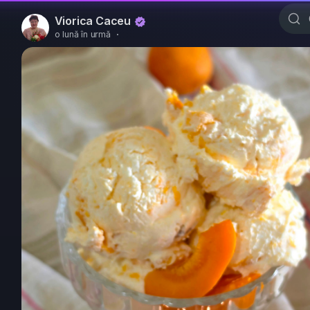
Viorica Caceu
o lună în urmă
·