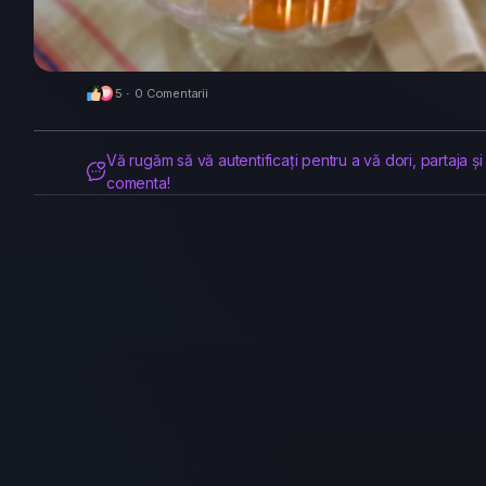
5
·
0 Comentarii
Vă rugăm să vă autentificați pentru a vă dori, partaja și
comenta!