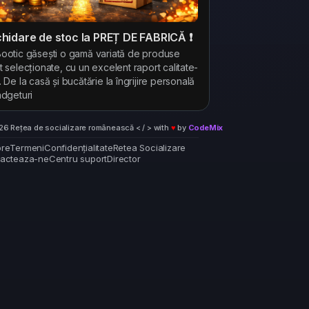
ichidare de stoc la PREȚ DE FABRICĂ ❗
ootic găsești o gamă variată de produse
t selecționate, cu un excelent raport calitate-
. De la casă și bucătărie la îngrijire personală
adgeturi
6 Rețea de socializare românească < / > with
♥
by
CodeMix
re
Termeni
Confidențialitate
Retea Socializare
acteaza-ne
Centru suport
Director