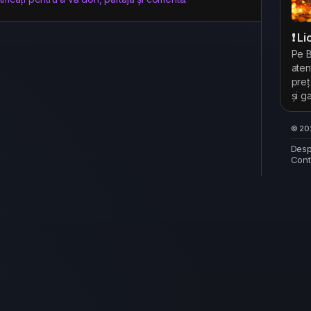
❗ L
Pe B
aten
preț
și g
© 202
Desp
Cont