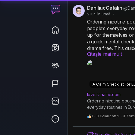
DaniliucCatalin
@Dani
2 luni în urmă
·
Ordering nicotine po
people’s everyday ro
up for themselves or
a quick mental check
drama free. This guid
Citește mai mult
before tapping that f
https://loveisaname.
pouch-orders/
A Calm Checklist For 
loveisaname.com
Ordering nicotine pouch
everyday routines in Eu
1
·
0 Commentarii
·
317 Vizu
Vă rugăm să vă autenti