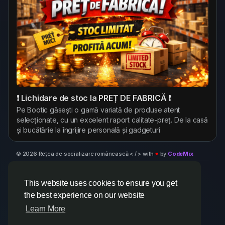
❗ Lichidare de stoc la PREȚ DE FABRICĂ ❗
Pe Bootic găsești o gamă variată de produse atent
selecționate, cu un excelent raport calitate-preț. De la casă
și bucătărie la îngrijire personală și gadgeturi
© 2026 Rețea de socializare românească < / > with
♥
by
CodeMix
Despre
Termeni
Confidențialitate
Retea Socializare
Contacteaza-ne
Centru suport
Director
This website uses cookies to ensure you get
the best experience on our website
Learn More