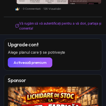
1
·
0 Commentarii
·
126 Vizualizări
Vă rugăm să vă autentificați pentru a vă dori, partaja și
comenta!
Upgrade cont
Alege planul care ți se potrivește
Activează premium
Sponsor