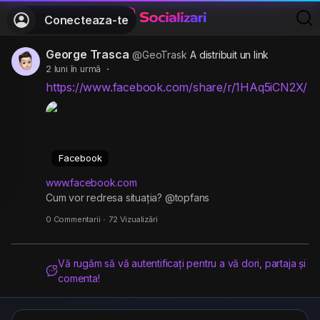
Conecteaza-te
George Trasca
@GeoTrask
A distribuit un link
2 luni în urmă
·
https://www.facebook.com/share/r/1HAq5iCN2X/
Facebook
www.facebook.com
Cum vor redresa situația? @topfans
0 Commentarii
·
72 Vizualizări
Vă rugăm să vă autentificați pentru a vă dori, partaja și
comenta!