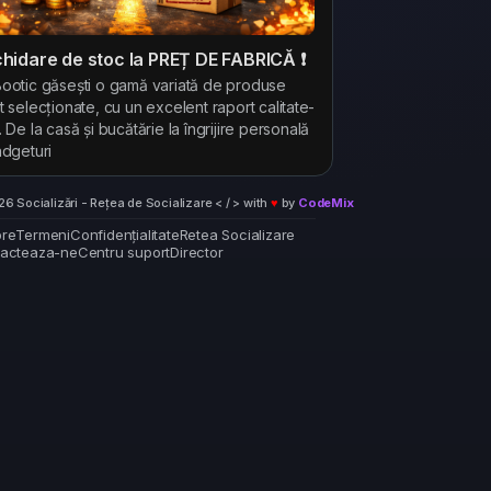
ichidare de stoc la PREȚ DE FABRICĂ ❗
ootic găsești o gamă variată de produse
t selecționate, cu un excelent raport calitate-
. De la casă și bucătărie la îngrijire personală
adgeturi
6 Socializări - Rețea de Socializare < / > with
♥
by
CodeMix
re
Termeni
Confidențialitate
Retea Socializare
acteaza-ne
Centru suport
Director