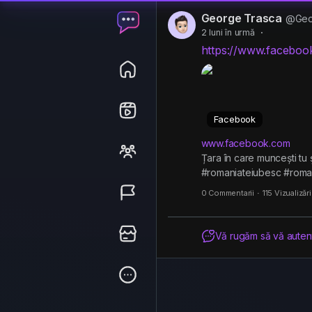
George Trasca
@Geo
2 luni în urmă
·
https://www.facebo
Facebook
www.facebook.com
Țara în care muncești tu
#romaniateiubesc #roma
0 Commentarii
·
115 Vizualizări
Vă rugăm să vă autenti