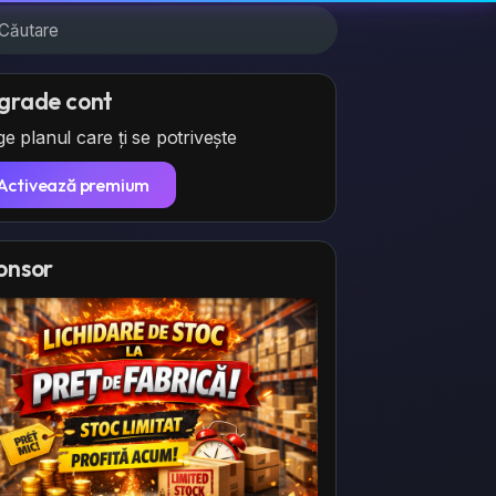
grade cont
e planul care ți se potrivește
Activează premium
onsor