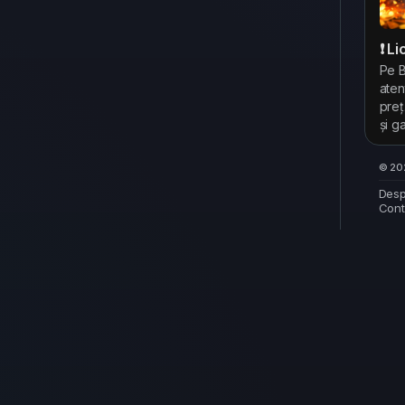
❗ L
Pe B
aten
preț
și g
© 202
Desp
Cont