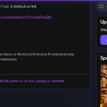
Trask
A distribuit un link
ok.com/share/v/1FmJhaTwQB/
Up
Aleg
 și trăiesc ei #bobbyd #romania #romaniavanduta
Sp
niataramea
ficați pentru a vă dori, partaja și comenta!