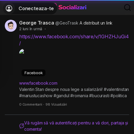
Conecteaza-te
George Trasca
@GeoTrask
A distribuit un link
2 luni în urmă
·
https://www.facebook.com/share/v/1GHZHJuGi4
/
Facebook
www.facebook.com
Valentin Stan despre noua lege a salarizării! #valentinstan
#mariustucashow #gandul #romania #bucurasti #politica
#viral
0 Commentarii
·
98 Vizualizări
Vă rugăm să vă autentificați pentru a vă dori, partaja și
comenta!