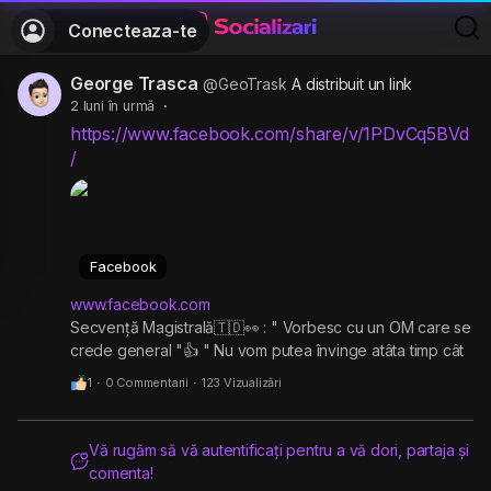
Conecteaza-te
George Trasca
@GeoTrask
A distribuit un link
2 luni în urmă
·
https://www.facebook.com/share/v/1PDvCq5BVd
/
Facebook
www.facebook.com
Secvență Magistrală🇹🇩👀 : " Vorbesc cu un OM care se
crede general "👍 " Nu vom putea învinge atâta timp cât
Puterea este indiferentă la interesele prostimii iar pe de
1
·
0 Commentarii
·
123 Vizualizări
altă parte este mulțimea...
Vă rugăm să vă autentificați pentru a vă dori, partaja și
comenta!