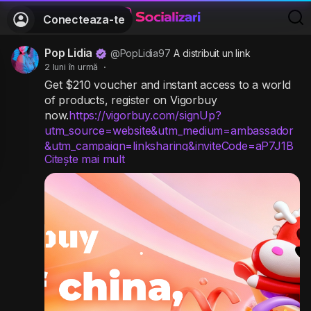
Conecteaza-te
Pop Lidia
@PopLidia97
A distribuit un link
2 luni în urmă
·
Get $210 voucher and instant access to a world
of products, register on Vigorbuy
now.
https://vigorbuy.com/signUp?
utm_source=website&utm_medium=ambassador
&utm_campaign=linksharing&inviteCode=aP7J1B
Citește mai mult
W0