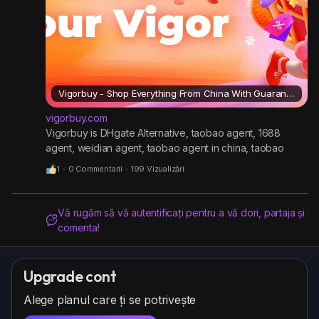
Vigorbuy - Shop Everything From China With Guaranteed Service.
vigorbuy.com
Vigorbuy is DHgate Alternative, taobao agent, 1688
agent, weidian agent, taobao agent in china, taobao
shopping service, shopping in china, shopping service in
1
·
0 Commentarii
·
199 Vizualizări
china, shopping agent in china
Vă rugăm să vă autentificați pentru a vă dori, partaja și
comenta!
Upgrade cont
Alege planul care ți se potrivește