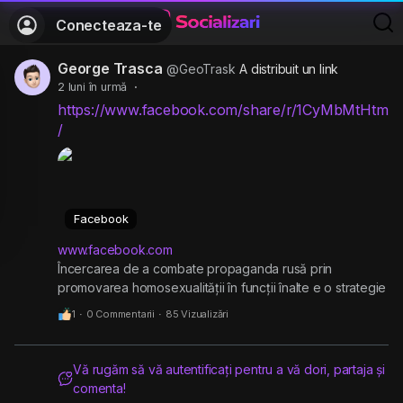
Conecteaza-te
George Trasca
@GeoTrask
A distribuit un link
2 luni în urmă
·
https://www.facebook.com/share/r/1CyMbMtHtm
/
Facebook
www.facebook.com
Încercarea de a combate propaganda rusă prin
promovarea homosexualității în funcții înalte e o strategie
periculoasă. Propaganda rusă prezintă Occidentul ca
1
·
0 Commentarii
·
85 Vizualizări
fiind decadent și woke, iar numirea unui...
Vă rugăm să vă autentificați pentru a vă dori, partaja și
comenta!