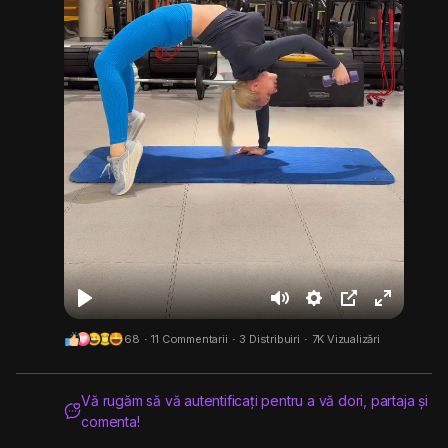
J
M
S
Ș
F
68
·
11 Commentarii
·
3 Distribuiri
·
7K Vizualizări
o
u
e
t
u
a
t
t
e
l
c
e
t
r
l
Vă rugăm să vă autentificați pentru a vă dori, partaja și
comenta!
a
i
g
s