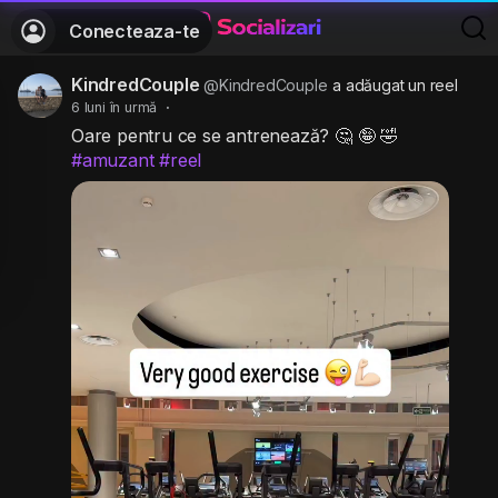
Conecteaza-te
KindredCouple
@KindredCouple
a adăugat un reel
6 luni în urmă
·
Oare pentru ce se antrenează? 🤔 🤪 🤣
#amuzant
#reel