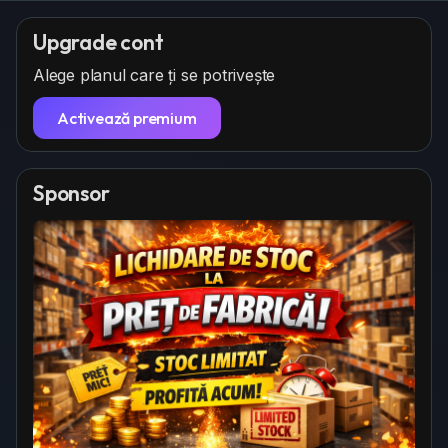
n
e
c
g
p
r
Upgrade cont
s
o
e
Alege planul care ți se potrivește
z
e
a
n
Activează premium
Sponsor