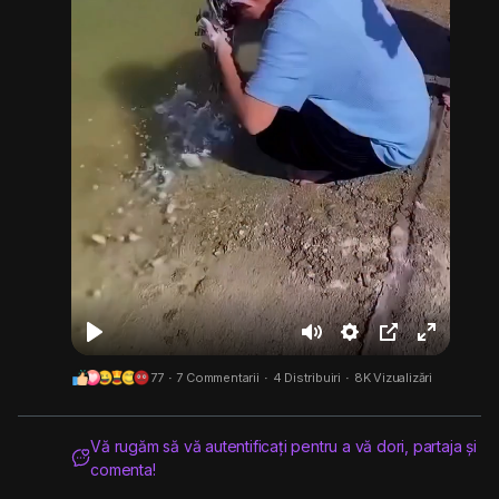
J
M
S
Ș
F
77
·
7 Commentarii
·
4 Distribuiri
·
8K Vizualizări
o
u
e
t
u
a
t
t
e
l
c
e
t
r
l
Vă rugăm să vă autentificați pentru a vă dori, partaja și
comenta!
a
i
g
s