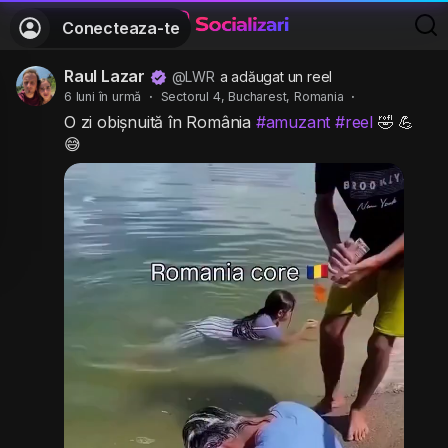
Conecteaza-te
Raul Lazar
@LWR
a adăugat un reel
6 luni în urmă
·
Sectorul 4, Bucharest, Romania
·
O zi obișnuită în România
#amuzant
#reel
🤣 💪
😅