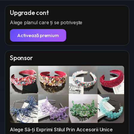
n
e
c
g
p
r
Upgrade cont
s
o
e
Alege planul care ți se potrivește
z
e
a
n
Activează premium
Sponsor
Alege Să-ți Exprimi Stilul Prin Accesorii Unice