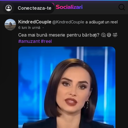
Conecteaza-te
KindredCouple
@KindredCouple
a adăugat un reel
6 luni în urmă
·
Cea mai bună meserie pentru bărbați? 🤔 😅 🤣
#amuzant
#reel