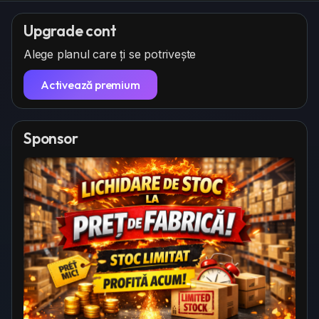
n
e
c
g
p
r
Upgrade cont
s
o
e
Alege planul care ți se potrivește
z
e
a
n
Activează premium
Sponsor