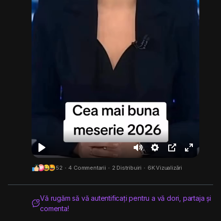
J
M
S
Ș
F
52
·
4 Commentarii
·
2 Distribuiri
·
6K Vizualizări
o
u
e
t
u
a
t
t
e
l
c
e
t
r
l
Vă rugăm să vă autentificați pentru a vă dori, partaja și
comenta!
a
i
g
s