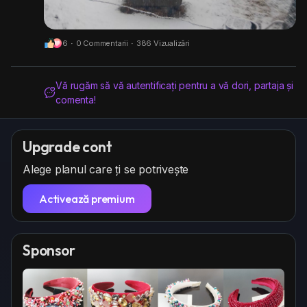
6
·
0 Commentarii
·
386 Vizualizări
Vă rugăm să vă autentificați pentru a vă dori, partaja și
comenta!
Upgrade cont
Alege planul care ți se potrivește
Activează premium
Sponsor