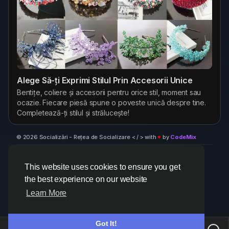
Alege Să-ți Exprimi Stilul Prin Accesorii Unice
Bentițe, coliere și accesorii pentru orice stil, moment sau
ocazie. Fiecare piesă spune o poveste unică despre tine.
Completează-ți stilul și strălucește!
© 2026 Socializări - Rețea de Socializare < / > with
♥
by
CodeMix
Despre
Termeni
Confidențialitate
Retea Socializare
Contacteaza-ne
Centru suport
Director
This website uses cookies to ensure you get
the best experience on our website
Learn More
Got It!