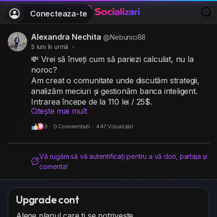
Conecteaza-te
Alexandra Nechita
@Nebunici88
5 luni în urmă
·
💸 Vrei să înveți cum să pariezi calculat, nu la
noroc?
Am creat o comunitate unde discutăm strategii,
analizăm meciuri și gestionăm banca inteligent.
Intrarea începe de la 110 lei / 25$.
Citește mai mult
Nu promitem minuni. Promitem disciplină, analiză
și implicare zilnică.
3
·
0 Commentarii
·
447 Vizualizări
Dacă vrei să faci parte dintr-un grup unde
învățăm să jucăm cu cap, nu cu impulsul —
scrie-mi în privat 👇
Vă rugăm să vă autentificați pentru a vă dori, partaja și
pe telegram t.me/Teod90
comenta!
Upgrade cont
Alege planul care ți se potrivește