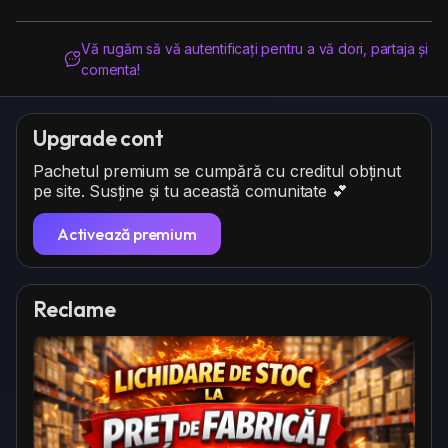
Grăbește-te 🚀 e la început și acum sunt cele mai
mari șanse să câștigi!
Vă rugăm să vă autentificați pentru a vă dori, partaja și
comenta!
Upgrade cont
Pachetul premium se cumpără cu creditul obținut
pe site. Susține și tu această comunitate 💕
Activează premium
Reclame