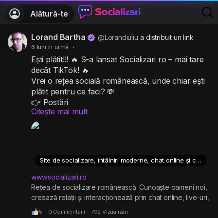
Alătură-te
Lorand Bartha
@Lorandiuliu
a distribuit un link
6 luni în urmă
·
Ești plătit!!! 🔥 S-a lansat Socializari ro – mai tare
decât TikTok! 🔥
Vrei o rețea socială românească, unde chiar ești
plătit pentru ce faci? 💸
👉 Postări
Citește mai mult
👉 Comentarii
👉 Vizionări
Da, ai citit bine: câștigi bani reali, pe care îi poți
retrage direct în contul bancar 🏦
✅ Înscriere GRATUITĂ
Site de socializare, întâlniri moderne, chat online și câștiguri...
✅ Platformă nouă, fără algoritmi enervanți
✅ Comunitate faină, în creștere rapidă
www.socializari.ro
✅ Mult mai corectă decât TikTok
Rețea de socializare românească. Cunoaște oameni noi,
creează relații și interacționează prin chat online, live-uri,
👉 Intră acum și creează-ți cont:
reel-uri, postări și mesaje. Câștigă postând!
🔗
https://www.socializari.ro/?ref=Lorandiuliu
5
·
0 Commentarii
·
792 Vizualizări