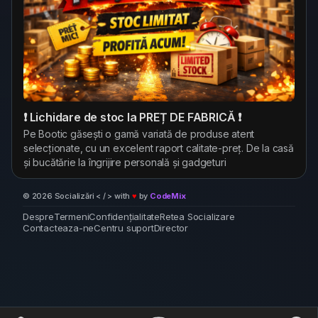
❗ Lichidare de stoc la PREȚ DE FABRICĂ ❗
Pe Bootic găsești o gamă variată de produse atent
selecționate, cu un excelent raport calitate-preț. De la casă
și bucătărie la îngrijire personală și gadgeturi
© 2026 Socializări < / > with
♥
by
CodeMix
Despre
Termeni
Confidențialitate
Retea Socializare
Contacteaza-ne
Centru suport
Director