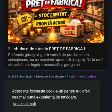
❗ Lichidare de stoc la PREȚ DE FABRICĂ ❗
Pe Bootic găsești o gamă variată de produse atent
selecționate, cu un excelent raport calitate-preț. De la casă
și bucătărie la îngrijire personală și gadgeturi
© 2026 Socializări - Rețea de Socializare < / > with
♥
by
CodeMix
Despre
Termeni
Confidențialitate
Retea Socializare
Contact
Centru suport
Director
Acest site folosește cookie-uri pentru a-ți oferi
cea mai bună experiență de navigare.
Vezi mai mult