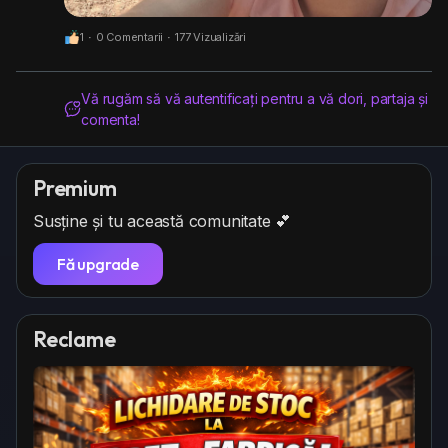
1
·
0 Comentarii
·
177 Vizualizări
Vă rugăm să vă autentificați pentru a vă dori, partaja și
comenta!
Premium
Susține și tu această comunitate 💕
Fă upgrade
Reclame