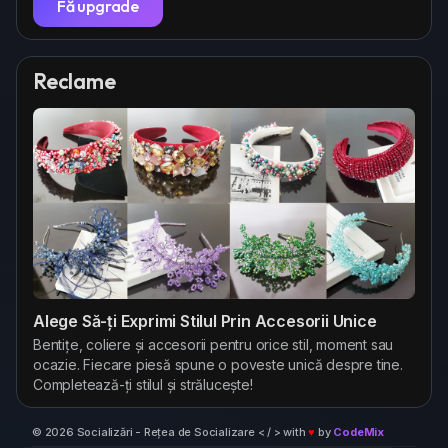
Fă upgrade
Reclame
Alege Să-ți Exprimi Stilul Prin Accesorii Unice
Bentițe, coliere și accesorii pentru orice stil, moment sau
ocazie. Fiecare piesă spune o poveste unică despre tine.
Completează-ți stilul și strălucește!
© 2026 Socializări - Rețea de Socializare < / > with
♥
by
CodeMix