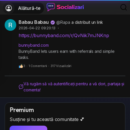
Alătură-te
Babau Babau
@Rapa
a distribuit un link
2026-04-22 09:20:13
·
https://bunnyband.com/r/QvNik7mJNKnp
bunnyband.com
BunnyBand lets users earn with referrals and simple
tasks.
3
·
1 Comentarii
·
317 Vizualizări
Vă rugăm să vă autentificați pentru a vă dori, partaja și
comenta!
Premium
Susține și tu această comunitate 💕