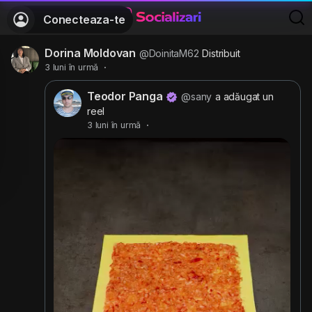
Conecteaza-te
Dorina Moldovan
@DoinitaM62
Distribuit
3 luni în urmă
·
Teodor Panga
@sany
a adăugat un
reel
3 luni în urmă
·