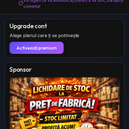
Vă rugăm să vă autentificați pentru a vă dori, partaja și
a
i
g
s
comenta!
n
e
c
g
p
r
Upgrade cont
s
o
e
Alege planul care ți se potrivește
z
e
a
n
Activează premium
Sponsor