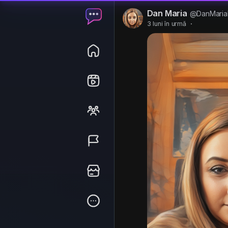
Dan Maria
@DanMaria
3 luni în urmă
·