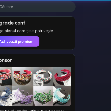
grade cont
e planul care ți se potrivește
Activează premium
onsor