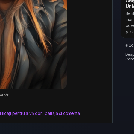
Ale
Uni
Bent
mome
pove
și s
© 202
Desp
Cont
alizări
ficați pentru a vă dori, partaja și comenta!