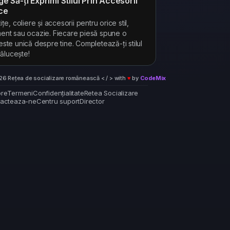
ge Să-ți Exprimi Stilul Prin Accesorii
ce
ițe, coliere și accesorii pentru orice stil,
nt sau ocazie. Fiecare piesă spune o
ste unică despre tine. Completează-ți stilul
trălucește!
6 Rețea de socializare românească < / > with
♥
by
CodeMix
re
Termeni
Confidențialitate
Retea Socializare
acteaza-ne
Centru suport
Director