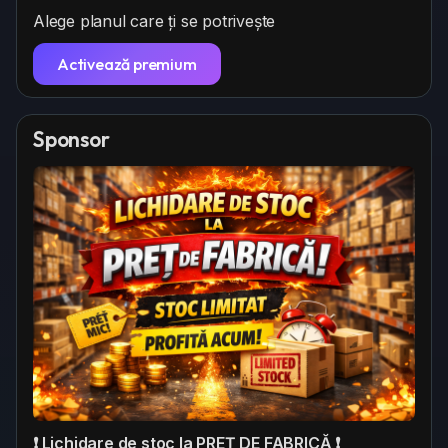
s
o
e
Alege planul care ți se potrivește
z
e
a
n
Activează premium
Sponsor
❗ Lichidare de stoc la PREȚ DE FABRICĂ ❗