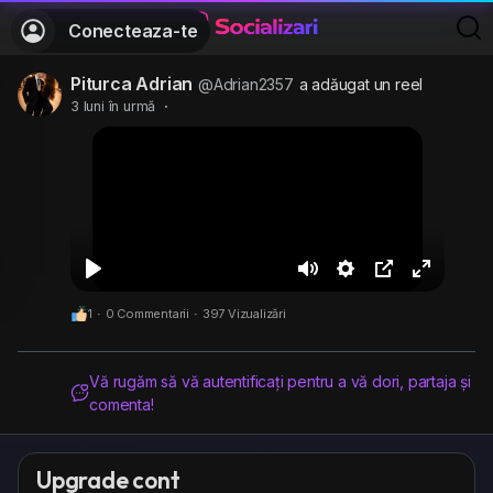
Conecteaza-te
Piturca Adrian
@Adrian2357
a adăugat un reel
3 luni în urmă
·
J
M
S
Ș
F
1
·
0 Commentarii
·
397 Vizualizări
o
u
e
t
u
a
t
t
e
l
c
e
t
r
l
Vă rugăm să vă autentificați pentru a vă dori, partaja și
comenta!
a
i
g
s
n
e
c
g
p
r
Upgrade cont