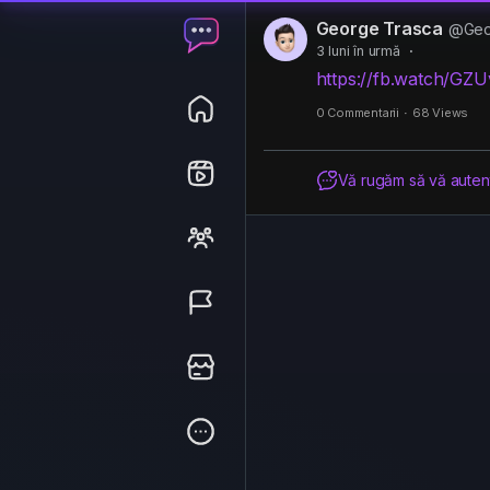
George Trasca
@Geo
3 luni în urmă
·
https://fb.watch/GZ
0 Commentarii
·
68 Views
Vă rugăm să vă autenti