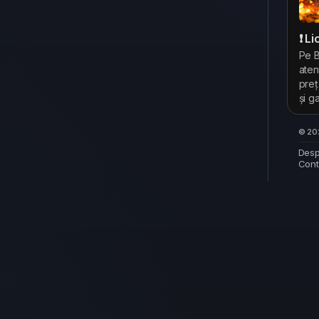
❗ L
Pe B
aten
preț
și g
© 202
Desp
Cont