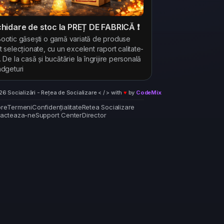
ichidare de stoc la PREȚ DE FABRICĂ ❗
ootic găsești o gamă variată de produse
t selecționate, cu un excelent raport calitate-
. De la casă și bucătărie la îngrijire personală
adgeturi
6 Socializări - Rețea de Socializare < / > with
♥
by
CodeMix
re
Termeni
Confidențialitate
Retea Socializare
acteaza-ne
Support Center
Director