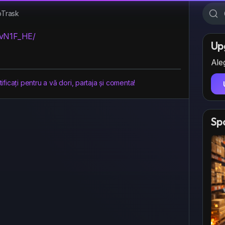
Trask
UvN1F_HE/
Up
Aleg
ficați pentru a vă dori, partaja și comenta!
Sp