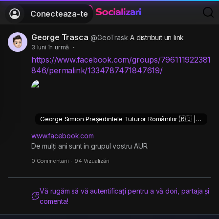
Conecteaza-te
George Trasca
@GeoTrask
A distribuit un link
3 luni în urmă
·
https://www.facebook.com/groups/796111922381
846/permalink/1334787471847619/
George Simion Președintele Tuturor Românilor 🇷🇴 | De mulți ani sunt in grupul vostru AUR.
www.facebook.com
De mulți ani sunt in grupul vostru AUR.
0 Commentarii
·
94 Vizualizări
Vă rugăm să vă autentificați pentru a vă dori, partaja și
comenta!