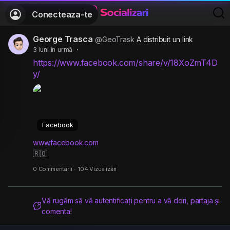
Conecteaza-te
George Trasca
@GeoTrask
A distribuit un link
3 luni în urmă
·
https://www.facebook.com/share/v/18XoZmT4D
y/
Facebook
www.facebook.com
🇷🇴
0 Commentarii
·
104 Vizualizări
Vă rugăm să vă autentificați pentru a vă dori, partaja și
comenta!