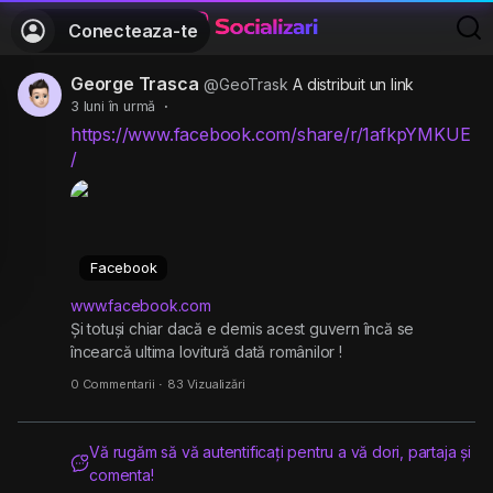
Conecteaza-te
George Trasca
@GeoTrask
A distribuit un link
3 luni în urmă
·
https://www.facebook.com/share/r/1afkpYMKUE
/
Facebook
www.facebook.com
Și totuși chiar dacă e demis acest guvern încă se
încearcă ultima lovitură dată românilor !
0 Commentarii
·
83 Vizualizări
Vă rugăm să vă autentificați pentru a vă dori, partaja și
comenta!