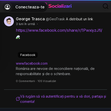
Conecteaza-te
George Trasca
@GeoTrask
A distribuit un link
3 luni în urmă
·
https://www.facebook.com/share/r/1PwxiyzJfi/
Facebook
www.facebook.com
România are nevoie de reconciliere națională, de
responsabilitate și de o schimbare.
0 Commentarii
·
105 Vizualizări
Vă rugăm să vă autentificați pentru a vă dori, partaja și
comenta!