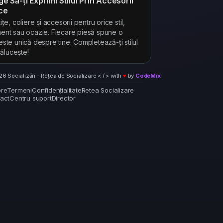
ge Să-ți Exprimi Stilul Prin Accesorii
ce
ițe, coliere și accesorii pentru orice stil,
nt sau ocazie. Fiecare piesă spune o
ste unică despre tine. Completează-ți stilul
trălucește!
6 Socializări - Rețea de Socializare < / > with
♥
by
CodeMix
re
Termeni
Confidențialitate
Retea Socializare
act
Centru suport
Director