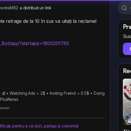
initaM62
a distribuit un link
te retrage de la 10 în sus va uitați la reclame!
Pr
Sus
us_Bot/app?startapp=1600201785
Re
💰 • Watching Ads = 2$ • Inviting Freind = 0.5$ • Doing
yPlusNews
alizări
ficați pentru a vă dori, partaja și comenta!