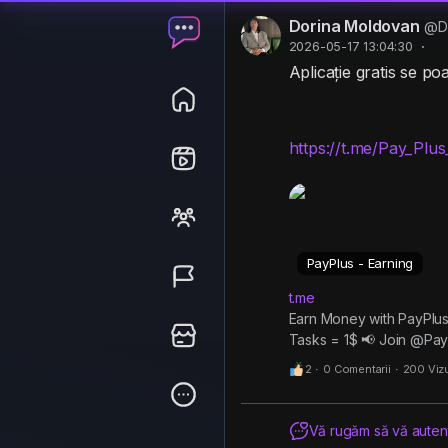
Dorina Moldovan
@Do
2026-05-17 13:04:30
·
Aplicație gratis se poa
https://t.me/Pay_Pl
PayPlus - Earning
t.me
Earn Money with PayPlus 
Tasks = 1$ 📢 Join @Pa
2
·
0 Comentarii
·
200 Vizu
Vă rugăm să vă autenti