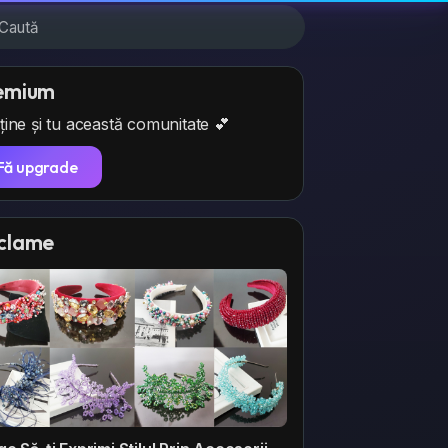
emium
ține și tu această comunitate 💕
Fă upgrade
clame