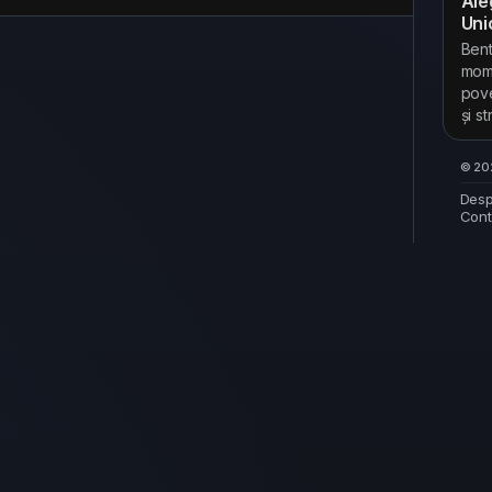
Ale
Uni
Bent
mome
pove
și s
© 202
Desp
Cont