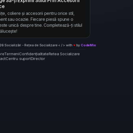
ge Să-ți Exprimi Stilul Prin Accesorii
ce
ițe, coliere și accesorii pentru orice stil,
nt sau ocazie. Fiecare piesă spune o
ste unică despre tine. Completează-ți stilul
trălucește!
6 Socializări - Rețea de Socializare < / > with
♥
by
CodeMix
re
Termeni
Confidențialitate
Retea Socializare
act
Centru suport
Director