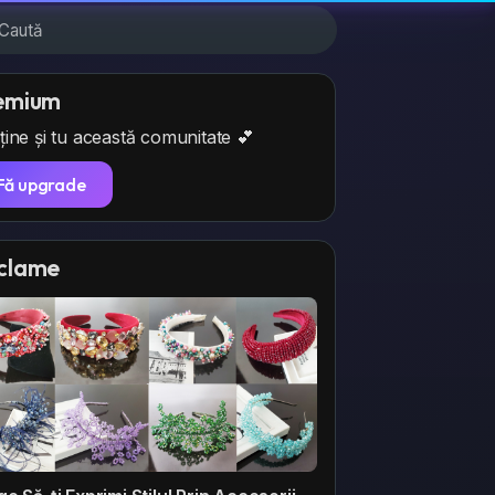
emium
ține și tu această comunitate 💕
Fă upgrade
clame