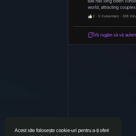
Bali has long been consi
world, attracting couples
2
·
0 Comentarii
·
338 Vizu
Vă rugăm să vă autenti
Acest site folosește cookie-uri pentru a-ți oferi