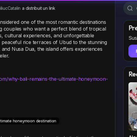
liucCatalin
a distribuit un link
nsidered one of the most romantic destinations
Pr
ing couples who want a perfect blend of tropical
s, cultural experiences, and unforgettable
Sus
 peaceful rice terraces of Ubud to the stunning
and Nusa Dua, the island offers experiences
eler.
Re
.com/why-bali-remains-the-ultimate-honeymoon-
ltimate honeymoon destination