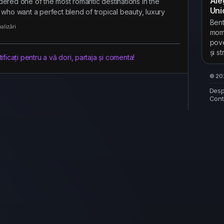
Ale
dered one of the most romantic destinations in the
Uni
 who want a perfect blend of tropical beauty, luxury
Bent
alizări
mome
pove
și s
ficați pentru a vă dori, partaja și comenta!
© 202
Desp
Cont